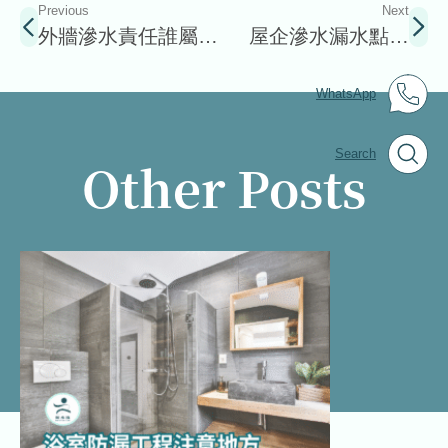
Previous
Next
外牆滲水責任誰屬？
屋企滲水漏水點算
教你如何處理牆身滲
好？「打針」一次搞
WhatsApp
水問題
掂晒?
Search
Other Posts