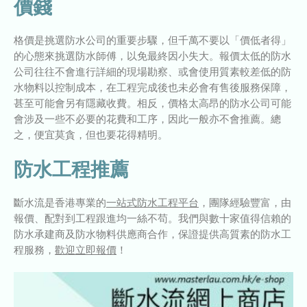
價錢
格價是挑選防水公司的重要步驟，但千萬不要以「價低者得」
的心態來挑選防水師傅，以免最終因小失大。報價太低的防水
公司往往不會進行詳細的現場勘察、或會使用質素較差低的防
水物料以控制成本，在工程完成後也未必會有售後服務保障，
甚至可能會另有隱藏收費。相反，價格太高昂的防水公司可能
會涉及一些不必要的花費和工序，因此一般亦不會推薦。總
之，便宜莫貪，但也要花得精明。
防水工程推薦
斷水流是香港專業的
一
站式防水工程平台
，團隊經驗豐富，由
報價、配對到工程跟進均一絲不苟。我們與數十家值得信賴的
防水承建商及防水物料供應商合作，保證提供高質素的防水工
程服務，
歡迎立即報價
！