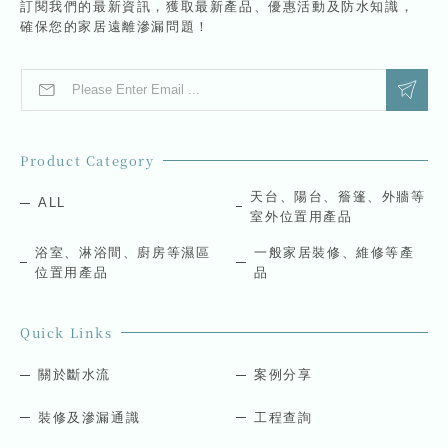
訂閱我們的最新資訊，獲取最新產品、優惠活動及防水知識，
確保您的家居遠離滲漏問題！
E
*
m
E
a
m
i
a
l
i
Product Category
*
l
*
天台、陽台、簷篷、外牆等
ALL
室外位置用產品
浴室、淋浴間、廚房等濕區
一般家居裝修、維修等產
位置用產品
品
Quick Links
關於斷水流
案例分享
裝修及滲漏通識
工程查詢